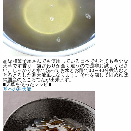
高級和菓子屋さんでも使用している日本でもとても希少な
天草です
香り、歯ざわりが全く違うので是非お試しくださ
い。しっかりと水で洗ってお水とお酢で30～40分煮込むと
とろとろした寒天液風になります。それを濾して固めれば
純国産のところてんが出来ます。
■天草を使ったレシピ■
基本の寒天液