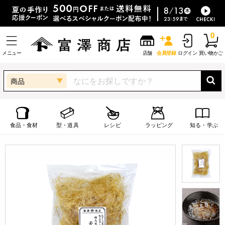
0
メニュー
店舗
会員登録
ログイン
買い物かご
商品
食品・食材
型・道具
レシピ
ラッピング
知る・学ぶ