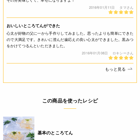
30～40分程アクを取りながら煮出します。 ４．天草をつま
2016年01月11日
タマさん
んでぬめりが出ていたら、塩を一つまみ入れてかき混ぜます。
布巾で漉してから、冷やし固めます。
おいしいところてんができた
JANコード
心太が好物の父に一から手作りしてみました。思ったよりも簡単にできた
ので大満足です。きれいに澄んだ歯応えの良い心太ができました。黒みつ
4932503505811
をかけてつるんといただきました。
2016年01月08日
ロキシーさん
もっと見る
この商品を使ったレシピ
基本のところてん