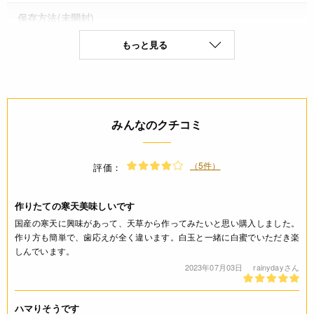
保存方法(未開封)
もっと見る
直射日光、高温多湿を避け冷暗所に保存
賞味期限(未開封時)
※製造日を起点とした期限です。
製造日から2年
みんなのクチコミ
アレルギー
（5件）
評価：
なし(特定原材料8品目)
作りたての寒天美味しいです
コンタミネーション
国産の寒天に興味があって、天草から作ってみたいと思い購入しました。
作り方も簡単で、歯応えが全く違います。白玉と一緒に白蜜でいただき楽
* 本品加工所では卵・小麦・乳成分を含む製品も扱っておりま
しんでいます。
す。(特定原材料8品目中)
2023年07月03日
rainydayさん
栄養成分表示
ハマりそうです