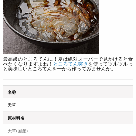
最高級のところてんに！
夏は絶対スーパーで見かけると食
べたくなりますよね！
ところてん突き
を使ってツルツルっ
と美味しいところてんを一から作ってみませんか。
名称
天草
原材料名
天草(国産)