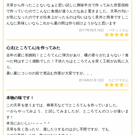
(100g当たり) エネルギー 144kcal たんぱく質 16.1g 脂質 1.0g
天草から作ったことないなぁと思い試しに興味半分で作ってみた所普段粉
炭水化物 53.8g 食塩相当量 4.8g *この表示値は、目安です。
で作っていたのでこんなに食感が違うんだなあと驚きました。天草の匂い
が気になったのですが出来上がったものは匂いはなく意外と簡単ですしこ
注意事項
んなに美味しいならこれから夏の間は作り続けようかなと思います
2017年06月16日
バゲットさん
* 天草に付着したごみが取りきれずに残っている場合がありま
す。ごみを取り除いてからお使い下さい。
心太(ところてん)を作ってみた
◆商品の在庫・販売状況について◆
去年の夏に初挑戦！ところてんに弾力があり、磯の香りがたまらない！食
・諸事情により、予告なく販売終了になる場合がございます。
べた時はすごく感動でした！子供たちはところてんを突く工程がお気に入
予めご了承ください。
り。
・当サイトに掲載されている商品は、ご購入可能な状態にあっ
暑い夏にコンロの前で煮込む作業が大変ですが。。。
ても必ずしも在庫を保証するものではありません。予めご了承
2016年01月12日
たにママさん
ください。
本物の味です！
ご利用方法
この天草を使うまでは、棒寒天などでところてんを作っていました。
一からやってみよう、と試してみましたが、ところてんのコシが違いま
＜ところ天の作り方(5～6人分)＞
す！
・材料 天草30g、水2L、塩 少々、酢 大さじ1
本当においしい～～～＾＾
１．天草を水洗いします。 ２．鍋に分量の水と酢を入れ火に
天草を良く洗ったり、漉したりするのは少し手間ですが、でも、
かけます。 ３．全体がブツブツたぎる位の火加減にして、
その分美味しくて、幸せになりますよ！