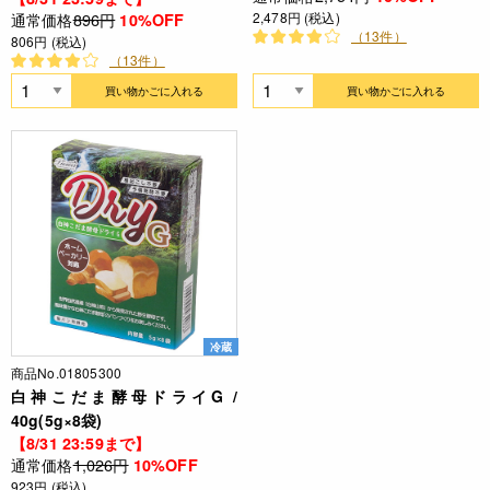
通常価格
896円
2,478円 (税込)
10%OFF
（13件）
806円 (税込)
（13件）
買い物かごに入れる
買い物かごに入れる
冷蔵
商品No.01805300
白神こだま酵母ドライG /
40g(5g×8袋)
【8/31 23:59まで】
通常価格
1,026円
10%OFF
923円 (税込)