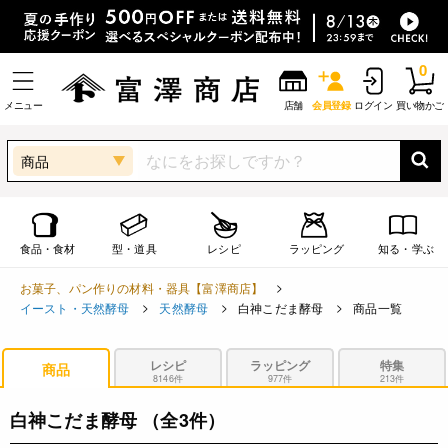
0
メニュー
店舗
会員登録
ログイン
買い物かご
商品
食品・食材
型・道具
レシピ
ラッピング
知る・学ぶ
お菓子、パン作りの材料・器具【富澤商店】
イースト・天然酵母
天然酵母
白神こだま酵母
商品一覧
レシピ
ラッピング
特集
商品
8146件
977件
213件
白神こだま酵母
（全3件）