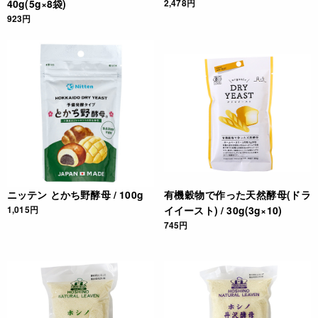
40g(5g×8袋)
2,478円
923円
ニッテン とかち野酵母 / 100g
有機穀物で作った天然酵母(ドラ
1,015円
イイースト) / 30g(3g×10)
745円