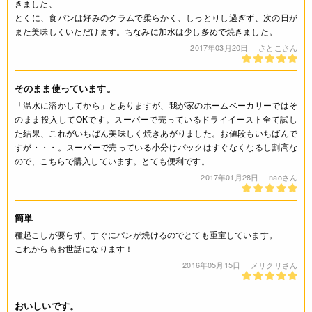
きました、
とくに、食パンは好みのクラムで柔らかく、しっとりし過ぎず、次の日が
また美味しくいただけます。ちなみに加水は少し多めで焼きました。
2017年03月20日
さとこさん
そのまま使っています。
「温水に溶かしてから」とありますが、我が家のホームベーカリーではそ
のまま投入してOKです。スーパーで売っているドライイースト全て試し
た結果、これがいちばん美味しく焼きあがりました。お値段もいちばんで
すが・・・。スーパーで売っている小分けパックはすぐなくなるし割高な
ので、こちらで購入しています。とても便利です。
2017年01月28日
naoさん
簡単
種起こしが要らず、すぐにパンが焼けるのでとても重宝しています。
これからもお世話になります！
2016年05月15日
メリクリさん
おいしいです。