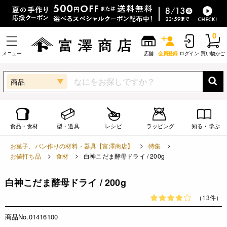
0
メニュー
店舗
会員登録
ログイン
買い物かご
商品
食品・食材
型・道具
レシピ
ラッピング
知る・学ぶ
お菓子、パン作りの材料・器具【富澤商店】
特集
お値打ち品
食材
白神こだま酵母ドライ / 200g
白神こだま酵母ドライ / 200g
（13件）
商品No.01416100