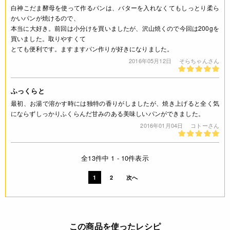
白神こだま酵母を使って作るパンは、バターを入れなくてもしっとり柔ら
かいパンが焼けるので、
本当に大好き。前回は小分けを買いましたが、沢山焼くので今回は200gを
買いました。取りやすくて
とても便利です。ますますパン作りが好きになりました。
2016年05月12日
そらちゃんさん
ふっくらと
最初、お湯で溶かす時には独特の香りがしましたが、焼き上げると全く気
にならずしっかりふくらんだ甘みのある美味しいパンができました。
2016年01月04日
コトーさん
全13件中 1 - 10件表示
1
2
次へ
この商品を使ったレシピ