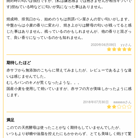
開封時の匂いは強烈ですが、(私は嫌悪感までは抱きませんが相当キツいで
す)捏ねている時などに匂いが気になった事はありません。
焼成時、排気口から、始めのうちは所謂パン屋さんの甘い匂いがします。
中盤からは小麦の香りに変わり、焼き上がりは酵母の匂いが残ってると感
じた事はありません。残っているのかもしれませんが、他の香りと混ざっ
て、良い香りになっているのかも知れません。
2020年06月09日
yyさん
期待したほど
赤サフから無添加のこちらに替えてみましたが、レビューであるような違
いは感じませんでした。
むしろパンのキメが荒くなったような。。。
国産小麦を使用して焼いていますが、赤サフの方が美味しかったように感
じます。
2018年07月30日
aaaaaaさん
満足
このての天然酵母は使ったことがなく期待もしていませんでしたが、
いつもより砂糖や油脂を控えたにもかかわらず、とても美味しく焼けて驚