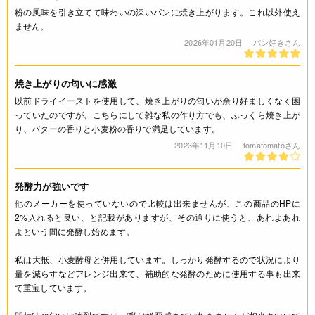
粉の風味を引き立てて味わいの深いパンに焼き上がります。これ以外使え
ません。
2026年01月20日
パン好きさん
焼き上がりの匂いに感激
以前ドライイーストを使用して、焼き上がりの匂いが余り好ましくなく困
っていたのですが、こちらにして雑な私の作り方でも、ふっくら焼き上が
り、バターの香りと小麦粉の香りで満足しています。
2023年11月10日
tomatomatoさん
発酵力が強いです
他のメーカーを使っていないので比較は出来ませんが、この商品のHPに
2%入れると良い、と記載がありますが、その通りに使うと、あれよあれ
よという間に発酵し始めます。
私は大抵、小麦酵母と併用しています。しっかり発酵するので状況により
量を減らすなどアレンジ出来て、補助的な発酵のために使用する事も出来
て重宝しています。