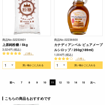
商品No.02233601
商品No.02236600
上原純粉糖 / 5kg
カナディアンベル ピュアメープ
3,024円 (税込)
ルシロップ / 250g(189ml)
（1件）
1,004円 (税込)
（1件）
買い物かごに入れる
買い物かごに入れる
前へ
7
8
9
10
11
12
13
14
15
次へ
こちらの商品もおすすめです