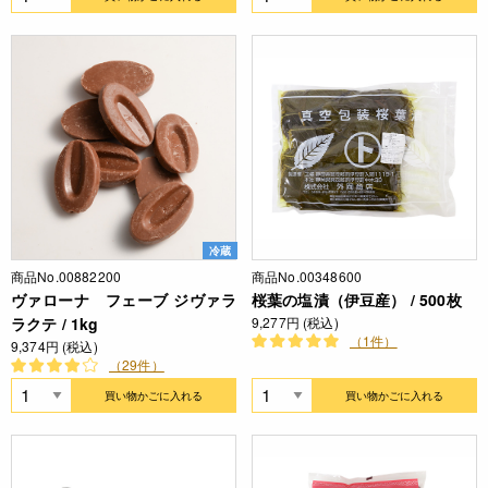
冷蔵
商品No.00882200
商品No.00348600
ヴァローナ フェーブ ジヴァラ
桜葉の塩漬（伊豆産） / 500枚
ラクテ / 1kg
9,277円 (税込)
（1件）
9,374円 (税込)
（29件）
買い物かごに入れる
買い物かごに入れる