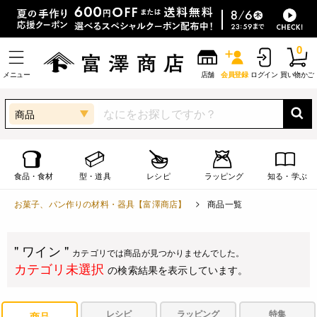
0
メニュー
店舗
会員登録
ログイン
買い物かご
商品
食品・食材
型・道具
レシピ
ラッピング
知る・学ぶ
お菓子、パン作りの材料・器具【富澤商店】
商品一覧
" ワイン "
カテゴリでは商品が見つかりませんでした。
カテゴリ未選択
の検索結果を表示しています。
レシピ
ラッピング
特集
商品