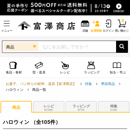
0
メニュー
店舗
会員登録
ログイン
買い物かご
商品
食品・食材
型・道具
レシピ
ラッピング
知る・学ぶ
お菓子、パン作りの材料・器具【富澤商店】
特集
季節商品
ハロウィン
商品一覧
レシピ
ラッピング
特集
商品
8139件
977件
213件
ハロウィン
（全105件）