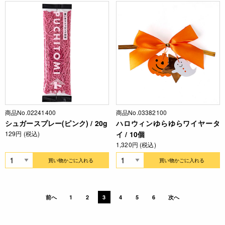
商品No.02241400
商品No.03382100
シュガースプレー(ピンク) / 20g
ハロウィンゆらゆらワイヤータ
129円 (税込)
イ / 10個
1,320円 (税込)
買い物かごに入れる
買い物かごに入れる
前へ
1
2
3
4
5
6
次へ