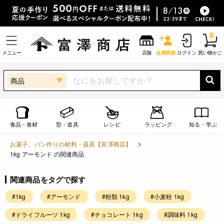
0
メニュー
店舗
会員登録
ログイン
買い物かご
商品
食品・食材
型・道具
レシピ
ラッピング
知る・学ぶ
お菓子、パン作りの材料・器具【富澤商店】
1kg アーモンド の関連商品
関連商品をタグで探す
#1kg
#アーモンド
#粉類 1kg
#小麦粉 1kg
#ドライフルーツ 1kg
#チョコレート 1kg
#調味料 1kg