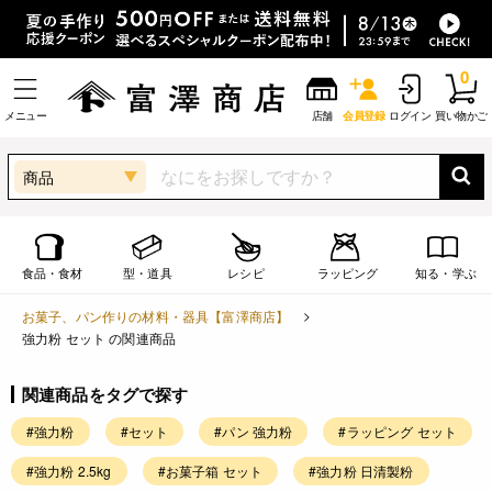
0
メニュー
店舗
会員登録
ログイン
買い物かご
商品
食品・食材
型・道具
レシピ
ラッピング
知る・学ぶ
お菓子、パン作りの材料・器具【富澤商店】
強力粉 セット の関連商品
関連商品をタグで探す
#強力粉
#セット
#パン 強力粉
#ラッピング セット
#強力粉 2.5kg
#お菓子箱 セット
#強力粉 日清製粉