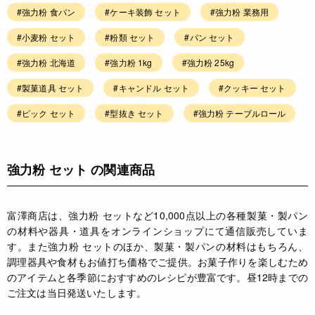
#強力粉 食パン
#ケーキ装飾 セット
#強力粉 業務用
#小麦粉 セット
#粉類 セット
#パン セット
#強力粉 北海道
#強力粉 1kg
#強力粉 25kg
#製菓道具 セット
#キャンドル セット
#クッキー セット
#ピック セット
#型抜き セット
#強力粉 テーブルロール
強力粉 セット の関連商品
富澤商店は、強力粉 セットなど10,000点以上の各種製菓・製パン
の材料や器具・道具をオンラインショップにて通信販売していま
す。また強力粉 セットのほか、製菓・製パンの材料はもちろん、
調理器具や食材もお値打ち価格でご提供。お菓子作りを楽しむため
のアイテムと各季節におすすめのレシピが豊富です。昼12時までの
ご注文は当日発送いたします。