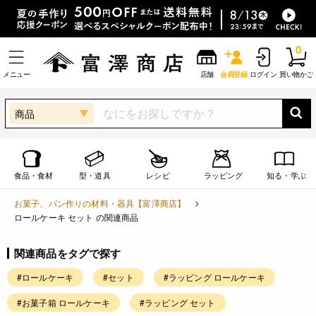
0
メニュー
店舗
会員登録
ログイン
買い物かご
商品
食品・食材
型・道具
レシピ
ラッピング
知る・学ぶ
お菓子、パン作りの材料・器具【富澤商店】
ロールケーキ セット の関連商品
関連商品をタグで探す
#ロールケーキ
#セット
#ラッピング ロールケーキ
#お菓子箱 ロールケーキ
#ラッピング セット