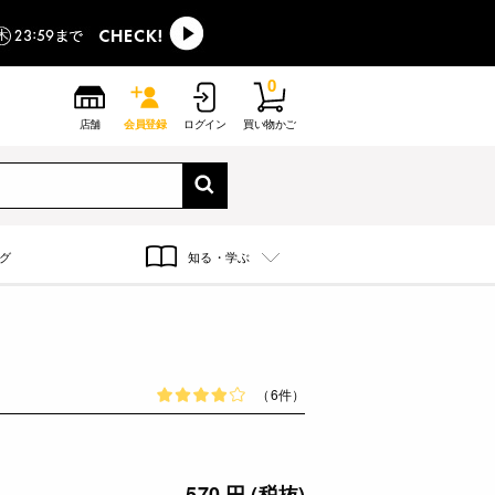
0
店舗
会員登録
ログイン
買い物かご
グ
知る・学ぶ
（6件）
570 円 (税抜)