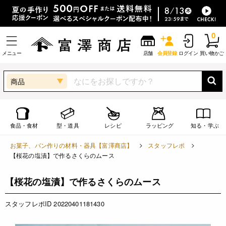
0
メニュー
店舗
会員登録
ログイン
買い物かご
商品
食品・食材
型・道具
レシピ
ラッピング
知る・学ぶ
お菓子、パン作りの材料・器具【富澤商店】
スタッフレポ
【桜花の塩漬】で作るさくらのムース
【桜花の塩漬】で作るさくらのムース
スタッフレポID 20220401181430