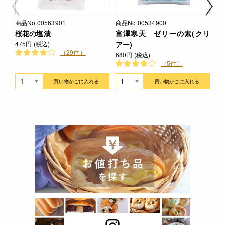
商品No.00563901
商品No.00534900
商品
桜花の塩漬
富澤寒天 ゼリーの素(クリ
富
475円 (税込)
アー)
1,
（29件）
680円 (税込)
（5件）
買い物かごに入れる
買い物かごに入れる