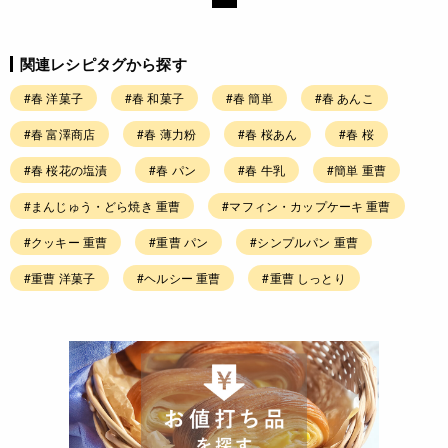
関連レシピタグから探す
#春 洋菓子
#春 和菓子
#春 簡単
#春 あんこ
#春 富澤商店
#春 薄力粉
#春 桜あん
#春 桜
#春 桜花の塩漬
#春 パン
#春 牛乳
#簡単 重曹
#まんじゅう・どら焼き 重曹
#マフィン・カップケーキ 重曹
#クッキー 重曹
#重曹 パン
#シンプルパン 重曹
#重曹 洋菓子
#ヘルシー 重曹
#重曹 しっとり