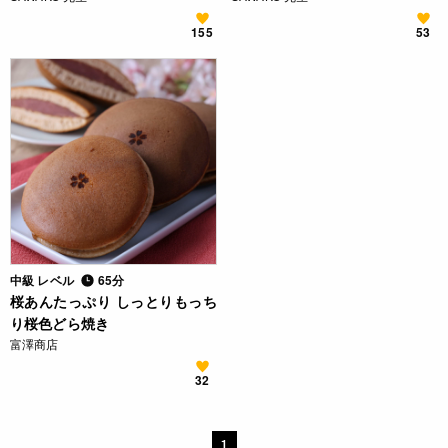
155
53
中級 レベル
65分
桜あんたっぷり しっとりもっち
り桜色どら焼き
富澤商店
32
1