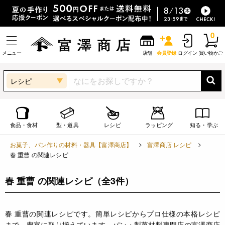
0
メニュー
店舗
会員登録
ログイン
買い物かご
レシピ
食品・食材
型・道具
レシピ
ラッピング
知る・学ぶ
お菓子、パン作りの材料・器具【富澤商店】
富澤商店 レシピ
春 重曹 の関連レシピ
春 重曹 の関連レシピ
（全3件）
春 重曹の関連レシピです。簡単レシピからプロ仕様の本格レシピ
まで、豊富に取り揃えています。パン・製菓材料専門店の富澤商店