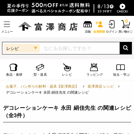
0
メニュー
店舗
会員登録
ログイン
買い物かご
レシピ
食品・食材
型・道具
レシピ
ラッピング
知る・学ぶ
お菓子、パン作りの材料・器具【富澤商店】
富澤商店 レシピ
デコレーションケーキ 永田 絹佳先生 の関連レシピ
デコレーションケーキ 永田 絹佳先生 の関連レシピ
（全3件）