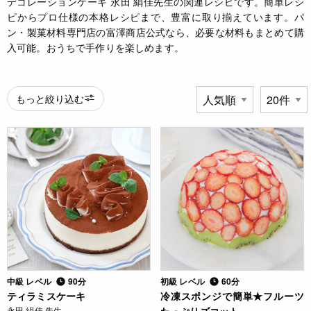
デコレーションケーキ 永田 絹佳先生の関連レシピです。簡単レシ
ピからプロ仕様の本格レシピまで、豊富に取り揃えています。パ
ン・製菓材料専門店の富澤商店公式なら、必要な材料もまとめて購
入可能。おうちで手作りを楽しめます。
もっと絞り込む
中級 レベル
90分
初級 レベル
60分
ティラミスケーキ
冷凍スポンジで簡単★フルーツ
永田 絹佳 先生