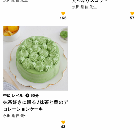
たっぷりズコット
永田 絹佳 先生
166
57
中級 レベル
90分
抹茶好きに贈る♪抹茶と栗のデ
コレーションケーキ
永田 絹佳 先生
43