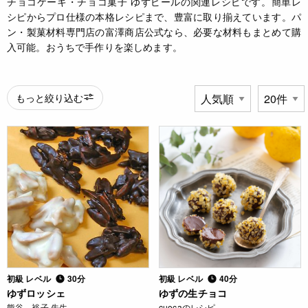
チョコケーキ・チョコ菓子 ゆずピールの関連レシピです。簡単レ
シピからプロ仕様の本格レシピまで、豊富に取り揃えています。パ
ン・製菓材料専門店の富澤商店公式なら、必要な材料もまとめて購
入可能。おうちで手作りを楽しめます。
もっと絞り込む
初級 レベル
30分
初級 レベル
40分
ゆずロッシェ
ゆずの生チョコ
熊谷 裕子 先生
cuocaのレシピ