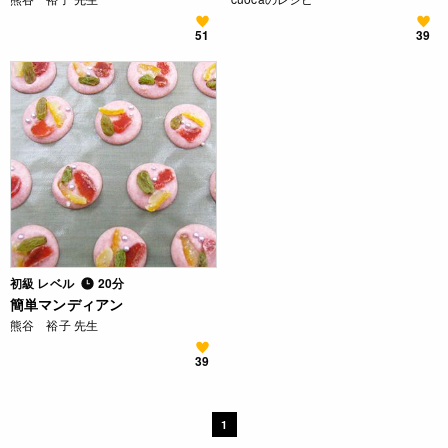
51
39
初級 レベル
20分
簡単マンディアン
熊谷 裕子 先生
39
1