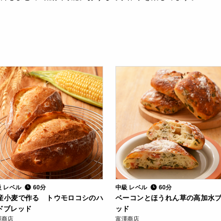
級 レベル
60分
中級 レベル
60分
産小麦で作る トウモロコシのハ
ベーコンとほうれん草の高加水
ドブレッド
ッド
澤商店
富澤商店