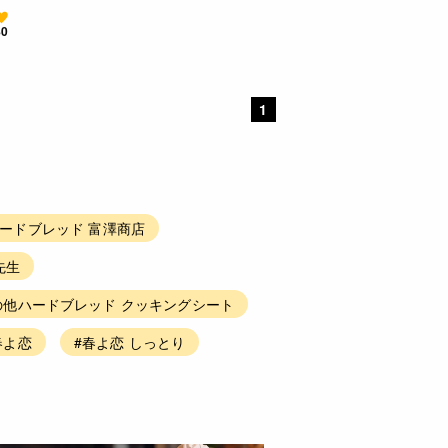
80
1
ハードブレッド 富澤商店
先生
の他ハードブレッド クッキングシート
春よ恋
#春よ恋 しっとり