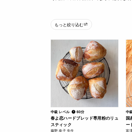
もっと絞り込む
中級 レベル
60分
中
春よ恋ハードブレッド専用粉のリュ
国
スティック
ー
藤野 幸子 先生
富