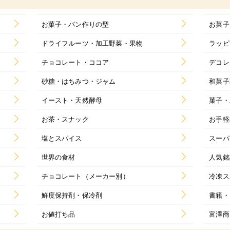
お菓子・パン作りの型
お菓子
ドライフルーツ・加工野菜・果物
ラッピ
チョコレート・ココア
デコレ
砂糖・はちみつ・ジャム
和菓子
イースト・天然酵母
菓子・
お茶・スナック
お手軽
塩とスパイス
スーパ
世界の食材
人気銘
チョコレート（メーカー別）
冷凍ス
鮮度保持剤・保冷剤
書籍・
お値打ち品
富澤商