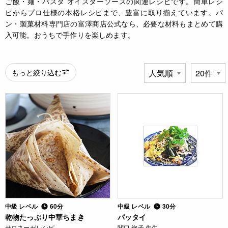
ご飯・麺・パスタ オイスターソースの関連レシピです。簡単レシ
ピからプロ仕様の本格レシピまで、豊富に取り揃えています。パ
ン・製菓材料専門店の富澤商店公式なら、必要な材料もまとめて購
入可能。おうちで手作りを楽しめます。
もっと絞り込む
中級 レベル
60分
中級 レベル
30分
乾物たっぷり中華ちまき
パッタイ
サロネーゼレシピ
関口 絢子 先生