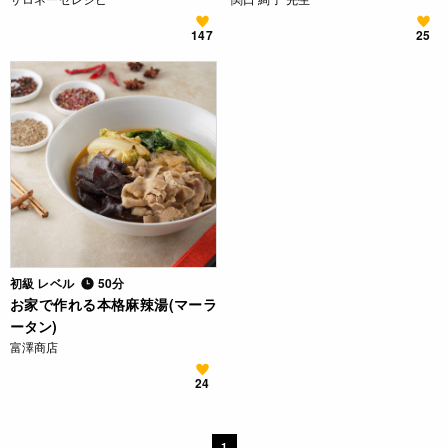
147
25
初級 レベル
50分
お家で作れる本格麻辣湯(マーラ
ータン)
富澤商店
24
1