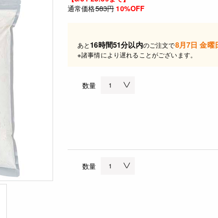
通常価格
583円
10%OFF
16時間51分以内
8月7日 金曜
あと
のご注文で
※諸事情により遅れることがございます。
数量
数量