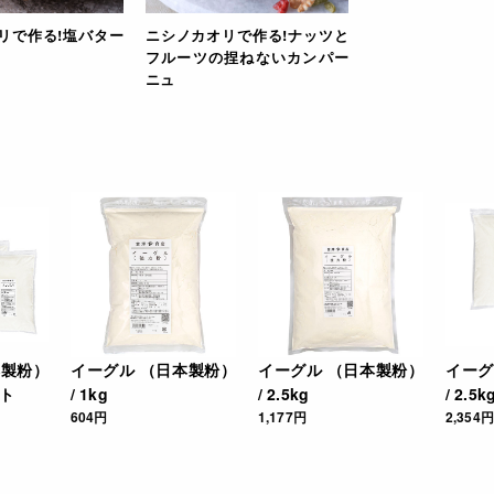
リで作る!塩バター
ニシノカオリで作る!ナッツと
フルーツの捏ねないカンパー
ニュ
本製粉）
イーグル （日本製粉）
イーグル （日本製粉）
イーグ
ット
/ 1kg
/ 2.5kg
/ 2.
604円
1,177円
2,354円