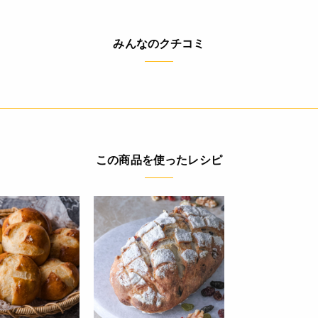
(100g当たり) エネルギー 342kcal たんぱく質 10.5g 脂質 1.7g 炭
みんなのクチコミ
(g) 0.5g *この表示値は、目安です。
* 蛋白・灰分値は原料状況により変動する事があります。
◆商品の在庫・販売状況について◆
・諸事情により、予告なく販売終了になる場合がございます。予め
・当サイトに掲載されている商品は、ご購入可能な状態にあっても
ありません。予めご了承ください。
この商品を使ったレシピ
4932503329790