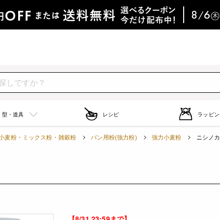
型・道具
レシピ
ラッピン
小麦粉・ミックス粉・雑穀粉
パン用粉(強力粉)
強力小麦粉
ニシノカオ
【8/31 23:59まで】