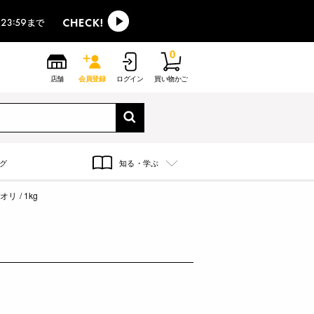
0
店舗
会員登録
ログイン
買い物かご
グ
知る・学ぶ
リ / 1kg