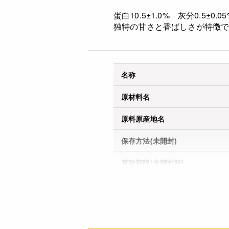
蛋白10.5±1.0% 灰分0.5±0.05
独特の甘さと香ばしさが特徴
名称
原材料名
原料原産地名
保存方法(未開封)
賞味期限(未開封時)
※製造日を起点とした期限で
す。
アレルギー
コンタミネーション