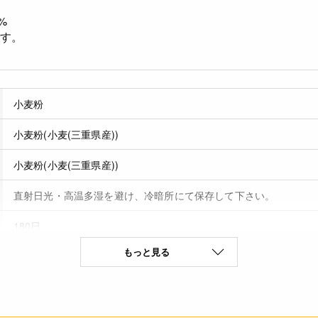
%
です。
小麦粉
小麦粉(小麦(三重県産))
小麦粉(小麦(三重県産))
直射日光・高温多湿を避け、冷暗所にて保存して下さい。
180日
もっと見る
小麦(特定原材料8品目)
なし