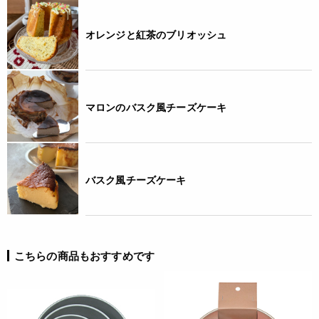
よく洗い、よく水気を拭き取ってください。
* 使用後は、洗剤をつけた柔らかいスポンジで洗い、熱の残っ
オレンジと紅茶のブリオッシュ
たオーブンに入れて、完全に乾燥させてから保管してくださ
い。
* 長期間保管の場合は、台所用洗剤で洗浄の後よく水切りし、
オーブンで乾燥させ、キッチンペーパーなどで食用油を薄くの
ばし、ビニール袋などに入れて保管してください。
マロンのバスク風チーズケーキ
◆ご使用時は
* ショートニング(またはサラダ油)を薄く塗りその上に粉をは
たいてから生地を流し込みます。敷紙を使って焼く場合は、シ
ョートニング(またはサラダ油)を塗ったり粉をはたく必要はあ
りません。
バスク風チーズケーキ
※ブリキ型は焼菓子専用です。
JANコード
こちらの商品もおすすめです
4560267081731