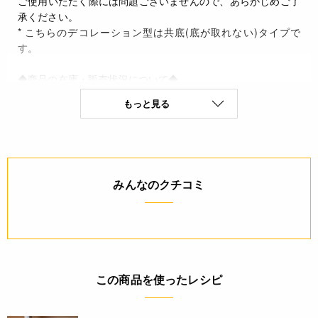
ご使用いただく際には問題ございませんので、あらかじめご了
承ください。
* こちらのデコレーション型は共底(底が取れない)タイプで
す。
◆商品の在庫・販売状況について◆
・諸事情により、予告なく販売終了になる場合がございます。
もっと見る
予めご了承ください。
・当サイトに掲載されている商品は、ご購入可能な状態にあっ
ても必ずしも在庫を保証するものではありません。予めご了承
ください。
みんなのクチコミ
詳細
◆材質 スチール(スズメッキ)
◆原産国 日本
ご利用方法
この商品を使ったレシピ
◆お手入れ方法
* はじめて使う時は、台所用洗剤をつけた柔らかいスポンジで