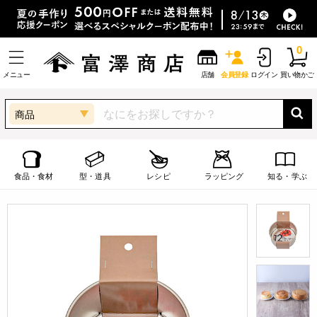
0
メニュー
店舗
会員登録
ログイン
買い物かご
商品
食品・食材
型・道具
レシピ
ラッピング
知る・学ぶ