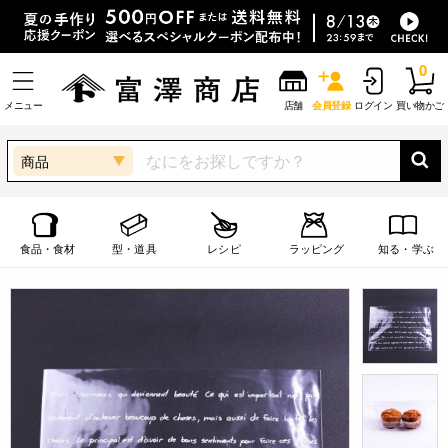
0
メニュー
店舗
会員登録
ログイン
買い物かご
商品
食品・食材
型・道具
レシピ
ラッピング
知る・学ぶ