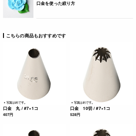
口金を使った絞り方
こちらの商品もおすすめです
口金 丸 / #7×1コ
口金 10切 / #7×1コ
407円
528円