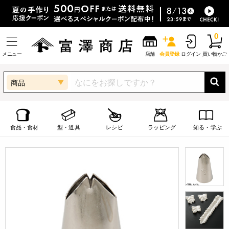
0
メニュー
店舗
会員登録
ログイン
買い物かご
商品
食品・食材
型・道具
レシピ
ラッピング
知る・学ぶ