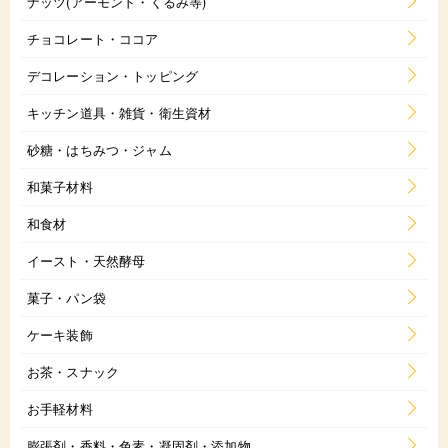
ナッツ(アーモンド・くるみ等)
チョコレート・ココア
デコレーション・トッピング
キッチン道具・雑貨・衛生資材
砂糖・はちみつ・ジャム
和菓子材料
和食材
イースト・天然酵母
菓子・パン袋
ケーキ装飾
お茶・スナック
お手軽材料
膨張剤・香料・色素・凝固剤・添加物