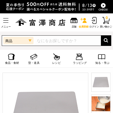
0
メニュー
店舗
会員登録
ログイン
買い物かご
商品
食品・食材
型・道具
レシピ
ラッピング
知る・学ぶ