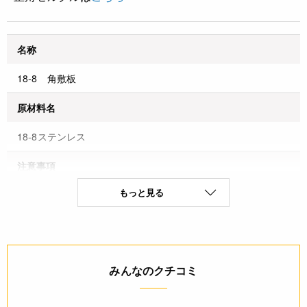
名称
18-8 角敷板
原材料名
18-8ステンレス
注意事項
もっと見る
* 金属たわし、みがき粉、ナイフ等の固いものは表面を傷つけ
ますので使用しないで下さい
* 先端部は大変鋭利になっていますので取り扱いには十分ご注
意下さい。
みんなのクチコミ
◆商品の在庫・販売状況について◆
・諸事情により、予告なく販売終了になる場合がございます。
予めご了承ください。