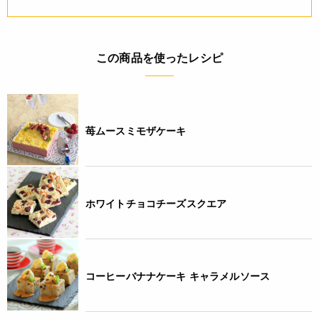
・当サイトに掲載されている商品は、ご購入可能な状態にあっ
ても必ずしも在庫を保証するものではありません。予めご了承
ください。
この商品を使ったレシピ
ご利用方法
・はじめてご使用の際は型をキズつけないように中性洗剤を付
けたスポンジ等でよく洗ってからお使い下さい。
苺ムースミモザケーキ
・ご使用後はサビを防ぐため中性洗剤を付けたスポンジ等で洗
い充分乾燥させて保管して下さい。
JANコード
ホワイトチョコチーズスクエア
4560185692613
コーヒーバナナケーキ キャラメルソース