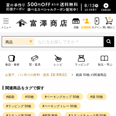
0
メニュー
店舗
会員登録
ログイン
買い物かご
商品
食品・食材
型・道具
レシピ
ラッピング
知る・学ぶ
お菓子、パン作りの材料・器具【富澤商店】
紙袋 50枚 の関連商品
関連商品をタグで探す
#紙袋
#50枚
#ベーキングカップ 50枚
#袋 50枚
#ラッピング 50枚
#ベーキングトレー 50枚
#スタンド袋 50枚
#紙袋 無地
#スタンドチャック袋 50枚