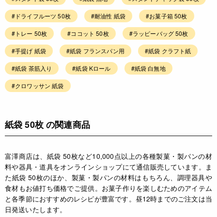
#ドライフルーツ 50枚
#耐油性 紙袋
#お菓子箱 50枚
#トレー 50枚
#ココット 50枚
#ラッピーバッグ 50枚
#手提げ 紙袋
#紙袋 フランスパン用
#紙袋 クラフト紙
#紙袋 茶筋入り
#紙袋 Kロール
#紙袋 白無地
#クロワッサン 紙袋
紙袋 50枚 の関連商品
富澤商店は、紙袋 50枚など10,000点以上の各種製菓・製パンの材
料や器具・道具をオンラインショップにて通信販売しています。ま
た紙袋 50枚のほか、製菓・製パンの材料はもちろん、調理器具や
食材もお値打ち価格でご提供。お菓子作りを楽しむためのアイテム
と各季節におすすめのレシピが豊富です。昼12時までのご注文は当
日発送いたします。