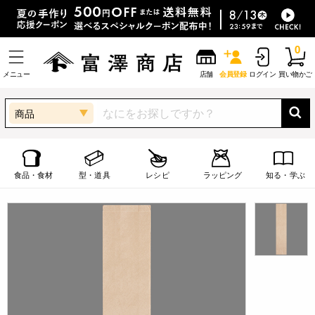
0
メニュー
店舗
会員登録
ログイン
買い物かご
商品
食品・食材
型・道具
レシピ
ラッピング
知る・学ぶ