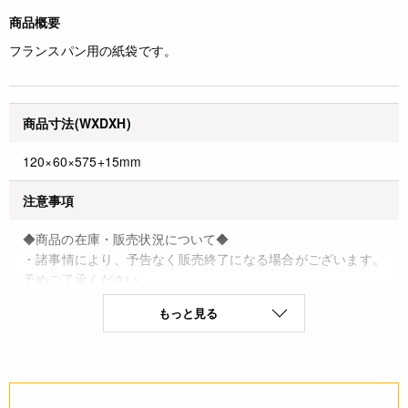
商品概要
フランスパン用の紙袋です。
商品寸法(WXDXH)
120×60×575+15mm
注意事項
◆商品の在庫・販売状況について◆
・諸事情により、予告なく販売終了になる場合がございます。
予めご了承ください。
・当サイトに掲載されている商品は、ご購入可能な状態にあっ
もっと見る
ても必ずしも在庫を保証するものではありません。予めご了承
ください。
詳細