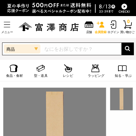
0
メニュー
店舗
会員登録
ログイン
買い物かご
商品
食品・食材
型・道具
レシピ
ラッピング
知る・学ぶ