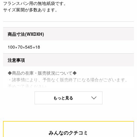
フランスパン用の無地紙袋です。
サイズ展開が多数あります。
商品寸法(WXDXH)
100×70×545+18
注意事項
◆商品の在庫・販売状況について◆
・諸事情により、予告なく販売終了になる場合がございます。
予めご了承ください。
・当サイトに掲載されている商品は、ご購入可能な状態にあっ
もっと見る
ても必ずしも在庫を保証するものではありません。予めご了承
ください。
詳細
みんなのクチコミ
◆材質：未晒