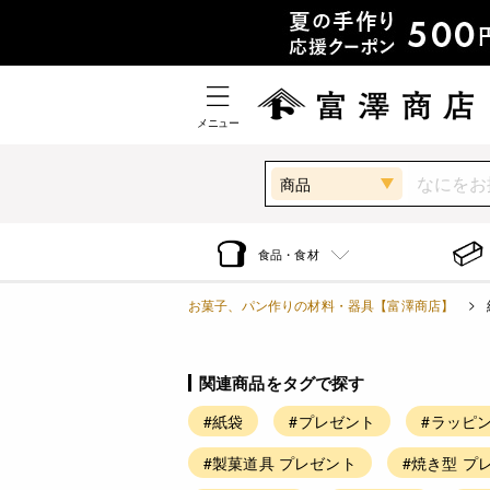
メニュー
商品
食品・食材
お菓子、パン作りの材料・器具【富澤商店】
関連商品をタグで探す
#紙袋
#プレゼント
#ラッピ
#製菓道具 プレゼント
#焼き型 プ