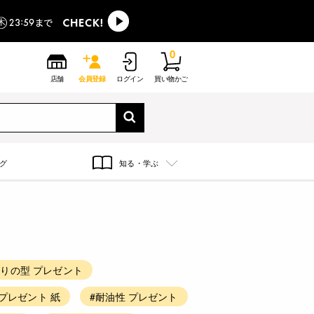
0
店舗
会員登録
ログイン
買い物かご
グ
知る・学ぶ
作りの型 プレゼント
#プレゼント 紙
#耐油性 プレゼント