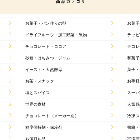
お菓子・パン作りの型
お菓子
ドライフルーツ・加工野菜・果物
ラッピ
チョコレート・ココア
デコレ
砂糖・はちみつ・ジャム
和菓子
イースト・天然酵母
菓子・
お茶・スナック
お手軽
塩とスパイス
スーパ
世界の食材
人気銘
チョコレート（メーカー別）
冷凍ス
鮮度保持剤・保冷剤
書籍・
お値打ち品
富澤商