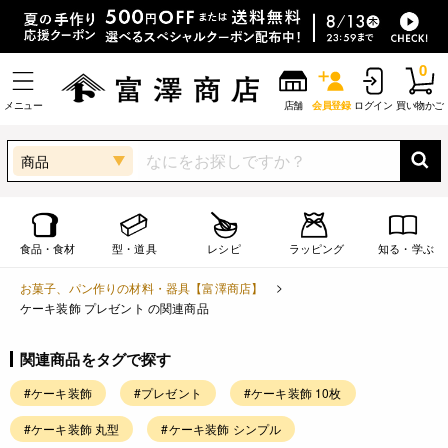
0
メニュー
店舗
会員登録
ログイン
買い物かご
商品
食品・食材
型・道具
レシピ
ラッピング
知る・学ぶ
お菓子、パン作りの材料・器具【富澤商店】
ケーキ装飾 プレゼント の関連商品
関連商品をタグで探す
#ケーキ装飾
#プレゼント
#ケーキ装飾 10枚
#ケーキ装飾 丸型
#ケーキ装飾 シンプル