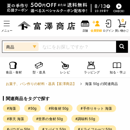
0
メニュー
店舗
会員登録
ログイン
買い物かご
商品
食品・食材
型・道具
レシピ
ラッピング
知る・学ぶ
お菓子、パン作りの材料・器具【富澤商店】
海藻 50g の関連商品
関連商品をタグで探す
#海藻
#50g
#和食材 50g
#手作りキット 海藻
#寒天 海藻
#世界の食材 50g
#調味料 50g
#パウダー 50g
#スパイス 50g
#ドライフルーツ 50g