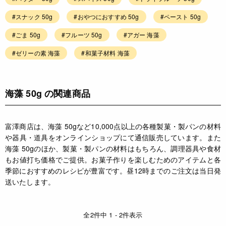
#スナック 50g
#おやつにおすすめ 50g
#ペースト 50g
#ごま 50g
#フルーツ 50g
#アガー 海藻
#ゼリーの素 海藻
#和菓子材料 海藻
海藻 50g の関連商品
富澤商店は、海藻 50gなど10,000点以上の各種製菓・製パンの材料
や器具・道具をオンラインショップにて通信販売しています。また
海藻 50gのほか、製菓・製パンの材料はもちろん、調理器具や食材
もお値打ち価格でご提供。お菓子作りを楽しむためのアイテムと各
季節におすすめのレシピが豊富です。昼12時までのご注文は当日発
送いたします。
全2件中 1 - 2件表示