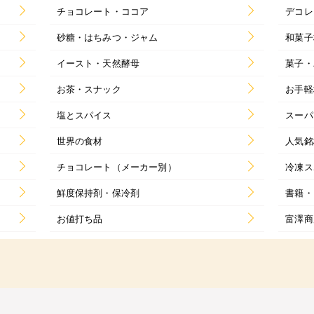
チョコレート・ココア
デコレ
砂糖・はちみつ・ジャム
和菓子
イースト・天然酵母
菓子・
お茶・スナック
お手軽
塩とスパイス
スーパ
世界の食材
人気銘
チョコレート（メーカー別）
冷凍ス
鮮度保持剤・保冷剤
書籍・
お値打ち品
富澤商