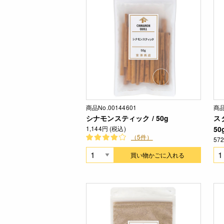
商品No.00144601
商品
シナモンスティック / 50g
ス
1,144円 (税込)
50
（5件）
57
買い物かごに入れる