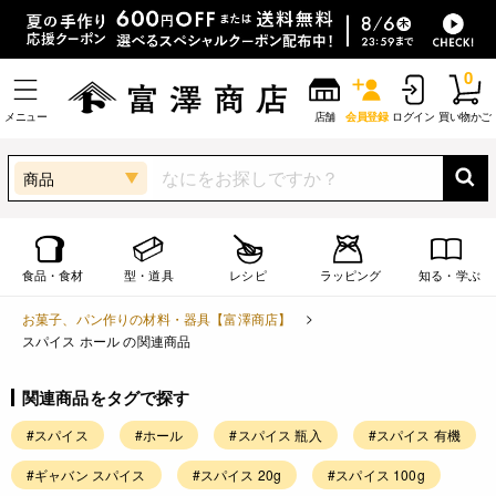
0
メニュー
店舗
会員登録
ログイン
買い物かご
商品
食品・食材
型・道具
レシピ
ラッピング
知る・学ぶ
お菓子、パン作りの材料・器具【富澤商店】
スパイス ホール の関連商品
関連商品をタグで探す
#スパイス
#ホール
#スパイス 瓶入
#スパイス 有機
#ギャバン スパイス
#スパイス 20g
#スパイス 100g