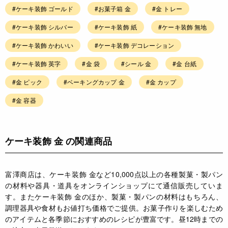
#ケーキ装飾 ゴールド
#お菓子箱 金
#金 トレー
#ケーキ装飾 シルバー
#ケーキ装飾 紙
#ケーキ装飾 無地
#ケーキ装飾 かわいい
#ケーキ装飾 デコレーション
#ケーキ装飾 英字
#金 袋
#シール 金
#金 台紙
#金 ピック
#ベーキングカップ 金
#金 カップ
#金 容器
ケーキ装飾 金 の関連商品
富澤商店は、ケーキ装飾 金など10,000点以上の各種製菓・製パン
の材料や器具・道具をオンラインショップにて通信販売していま
す。またケーキ装飾 金のほか、製菓・製パンの材料はもちろん、
調理器具や食材もお値打ち価格でご提供。お菓子作りを楽しむため
のアイテムと各季節におすすめのレシピが豊富です。昼12時までの