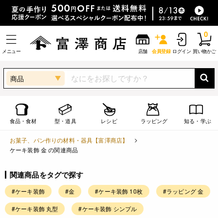
0
メニュー
店舗
会員登録
ログイン
買い物かご
商品
食品・食材
型・道具
レシピ
ラッピング
知る・学ぶ
お菓子、パン作りの材料・器具【富澤商店】
ケーキ装飾 金 の関連商品
関連商品をタグで探す
#ケーキ装飾
#金
#ケーキ装飾 10枚
#ラッピング 金
#ケーキ装飾 丸型
#ケーキ装飾 シンプル