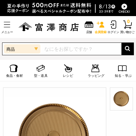
0
メニュー
店舗
会員登録
ログイン
買い物かご
商品
食品・食材
型・道具
レシピ
ラッピング
知る・学ぶ