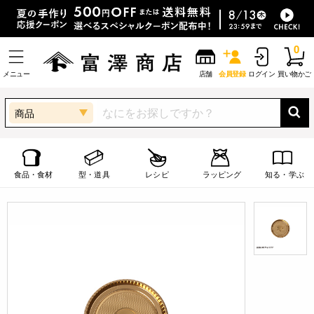
0
メニュー
店舗
会員登録
ログイン
買い物かご
商品
食品・食材
型・道具
レシピ
ラッピング
知る・学ぶ