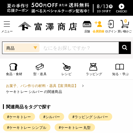
0
メニュー
店舗
会員登録
ログイン
買い物かご
商品
食品・食材
型・道具
レシピ
ラッピング
知る・学ぶ
お菓子、パン作りの材料・器具【富澤商店】
ケーキトレー シルバー の関連商品
関連商品をタグで探す
#ケーキトレー
#シルバー
#ラッピング シルバー
#ケーキトレー シンプル
#ケーキトレー 丸型