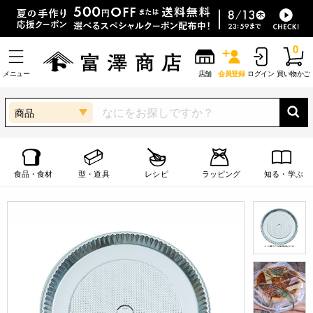
0
メニュー
店舗
会員登録
ログイン
買い物かご
商品
食品・食材
型・道具
レシピ
ラッピング
知る・学ぶ