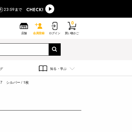
0
店舗
会員登録
ログイン
買い物かご
グ
知る・学ぶ
 シルバー / 1枚