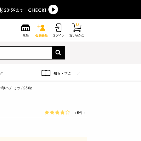
0
店舗
会員登録
ログイン
買い物かご
グ
知る・学ぶ
印ハチミツ / 250g
（6件）