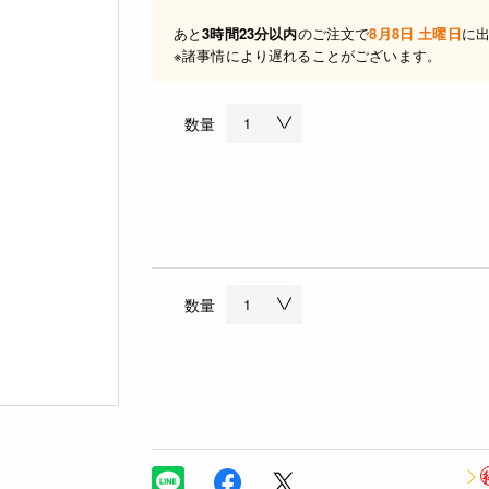
あと
3時間23分以内
のご注文で
8月8日 土曜日
に
※諸事情により遅れることがございます。
数量
数量