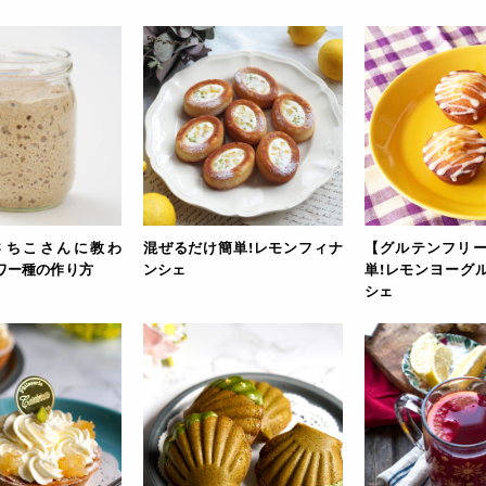
さちこさんに教わ
混ぜるだけ簡単!レモンフィナ
【グルテンフリ
ワー種の作り方
ンシェ
単!レモンヨーグ
シェ