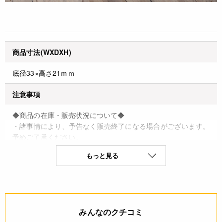
商品寸法(WXDXH)
底径33×高さ21ｍｍ
注意事項
◆商品の在庫・販売状況について◆
・諸事情により、予告なく販売終了になる場合がございます。
予めご了承ください。
・当サイトに掲載されている商品は、ご購入可能な状態にあっ
もっと見る
ても必ずしも在庫を保証するものではありません。予めご了承
ください。
詳細
みんなのクチコミ
◆材質：両面シリコン未晒耐油紙