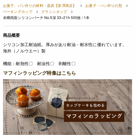
お菓子、パン作りの材料・器具【富澤商店】
お菓子・パン作りの型
ベーキングカップ
グラシンカップ
未晒両面シリコンパーチ No.5深 33×21h 500枚 / 1本
商品概要
シリコン加工耐油紙。厚みがあり耐油・耐水性に優れています。
海外（ノルウエー）製
機能：耐熱性〇 耐油性〇 剥離性〇
マフィンラッピング特集はこちら