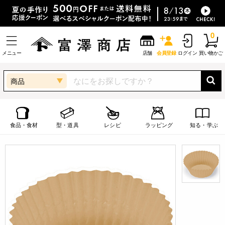
0
メニュー
店舗
会員登録
ログイン
買い物かご
商品
食品・食材
型・道具
レシピ
ラッピング
知る・学ぶ