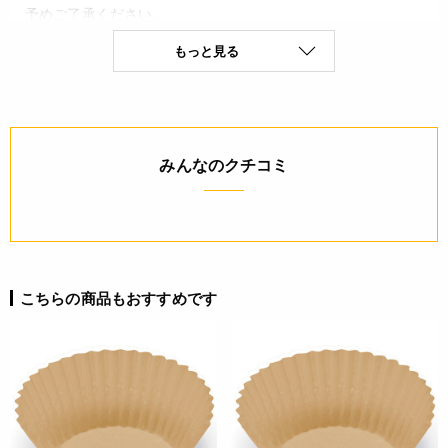
予めご了承ください。
・当サイトに掲載されている商品は、ご購入可能な状態にあっ
もっと見る
ても必ずしも在庫を保証するものではありません。予めご了承
ください。
詳細
みんなのクチコミ
◆材質：両面シリコン未晒耐油紙
JANコード
4991120235853
こちらの商品もおすすめです