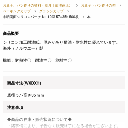
お菓子、パン作りの材料・器具【富澤商店】
お菓子・パン作りの型
ベーキングカップ
グラシンカップ
未晒両面シリコンパーチ No.10深 57×35h 500枚 / 1本
商品概要
シリコン加工耐油紙。厚みがあり耐油・耐水性に優れています。
海外（ノルウエー）製
機能：耐熱性〇 耐油性〇 剥離性〇
商品寸法(WXDXH)
底径 57×高さ35ｍｍ
注意事項
◆商品の在庫・販売状況について◆
・諸事情により、予告なく販売終了になる場合がございます。