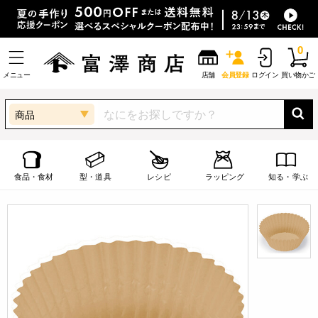
0
メニュー
店舗
会員登録
ログイン
買い物かご
商品
食品・食材
型・道具
レシピ
ラッピング
知る・学ぶ