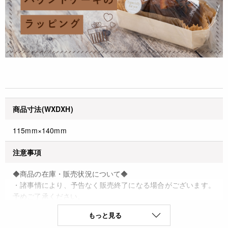
商品寸法(WXDXH)
115mm×140mm
注意事項
◆商品の在庫・販売状況について◆
・諸事情により、予告なく販売終了になる場合がございます。
予めご了承ください。
・当サイトに掲載されている商品は、ご購入可能な状態にあっ
もっと見る
ても必ずしも在庫を保証するものではありません。予めご了承