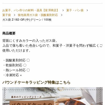
お菓子、パン作りの材料・器具【富澤商店】
菓子・パン袋
菓子袋
個包装用ガス袋・脱酸素剤対応
ガス袋 Z-182-GR (中)グリーン / 100枚
商品概要
背面にくすみカラーの入ったガス袋。
上品で落ち着いた色合いなので、和菓子・洋菓子を問わず幅広くご
使用いただけます。
・脱酸素剤対応 〇
・乾燥剤対応 〇
・熱シール対応 〇
・冷凍対応 ×
パウンドケーキラッピング特集はこちら