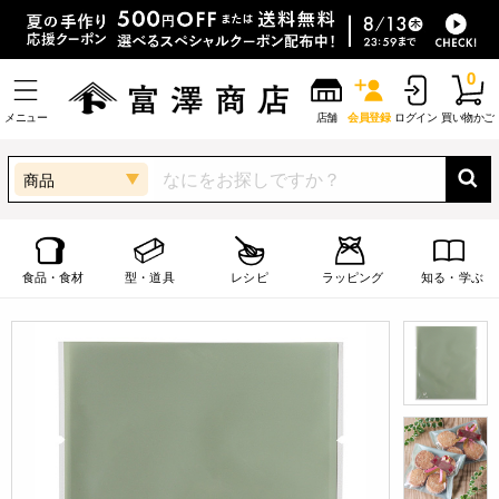
0
メニュー
店舗
会員登録
ログイン
買い物かご
商品
食品・食材
型・道具
レシピ
ラッピング
知る・学ぶ