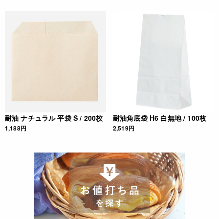
耐油 ナチュラル 平袋 S / 200枚
耐油角底袋 H6 白無地 / 100枚
1,188円
2,519円