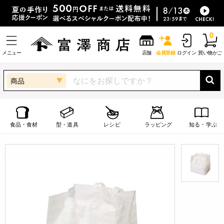
0
メニュー
店舗
会員登録
ログイン
買い物かご
商品
食品・食材
型・道具
レシピ
ラッピング
知る・学ぶ