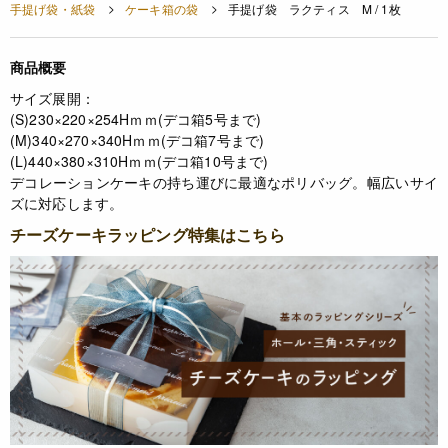
手提げ袋・紙袋
ケーキ箱の袋
手提げ袋 ラクティス M / 1枚
商品概要
サイズ展開：
(S)230×220×254Hｍｍ(デコ箱5号まで)
(M)340×270×340Hｍｍ(デコ箱7号まで)
(L)440×380×310Hｍｍ(デコ箱10号まで)
デコレーションケーキの持ち運びに最適なポリバッグ。幅広いサイ
ズに対応します。
チーズケーキラッピング特集はこちら