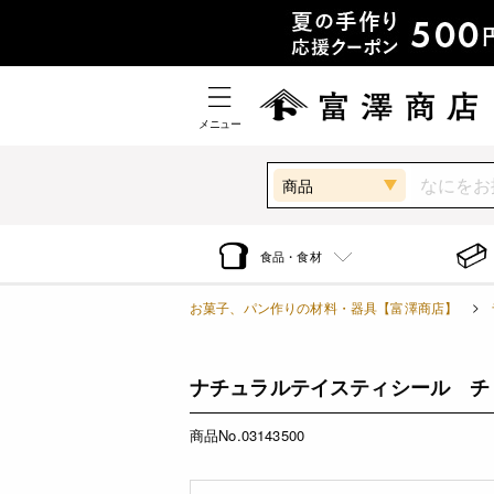
メニュー
商品
食品・食材
お菓子、パン作りの材料・器具【富澤商店】
ナチュラルテイスティシール チョコ
商品No.03143500