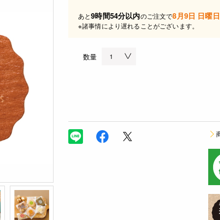
9時間54分以内
8月9日 日曜日
あと
のご注文で
※諸事情により遅れることがございます。
数量