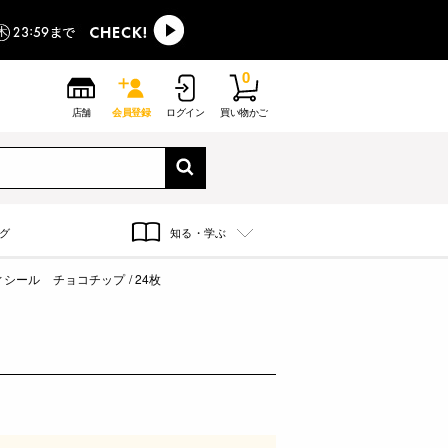
0
店舗
会員登録
ログイン
買い物かご
グ
知る・学ぶ
シール チョコチップ / 24枚