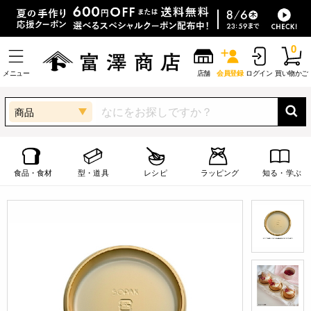
0
メニュー
店舗
会員登録
ログイン
買い物かご
商品
食品・食材
型・道具
レシピ
ラッピング
知る・学ぶ