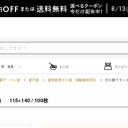
型・道具
レシピ
ラッピン
菓子・パン袋
菓子袋
個包装用ガス袋・脱酸素剤対応
ガス袋フラット 
5×140 / 100枚