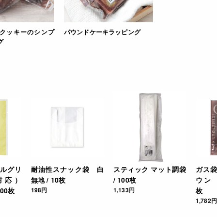
クッキーのシンプ
パウンドケーキラッピング
グ
ルグリ
耐油性スナック袋 白
スティック マット調袋
ガス
対応）
無地 / 10枚
/ 100枚
ウン 1
100枚
198円
1,133円
枚
1,782円