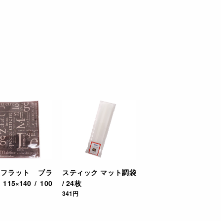
袋フラット ブラ
スティック マット調袋
15×140 / 100
/ 24枚
341円