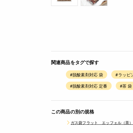
関連商品をタグで探す
#脱酸素剤対応 袋
#ラッピ
#脱酸素剤対応 定番
#茶 袋
この商品の別の規格
ガス袋フラット エッフェル（茶） 115