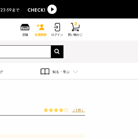
0
店舗
会員登録
ログイン
買い物かご
グ
知る・学ぶ
（1件）