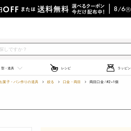
型・道具
レシピ
ラッピン
お菓子・パン作りの道具
絞る
口金・両目
両目口金 / #2×1個