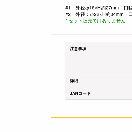
#1：外径φ18×H約27mm 口幅
#2：外径：φ22×H約34mm 
* セット販売ではありません。
注意事項
詳細
JANコード