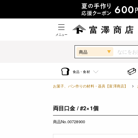
メニュー
商品
食品・食材
お菓子、パン作りの材料・器具【富澤商店】
両目口金 / #2×1個
商品No.00728900