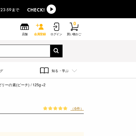
0
店舗
会員登録
ログイン
買い物かご
グ
知る・学ぶ
ーの素(ピーチ) / 125g×2
（6件）