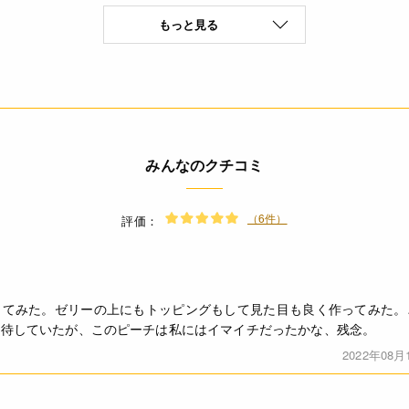
もっと見る
乳成分(特定原材料8品目)
* 本品製造工場では、卵・小麦を含む製品も製造しています。(特定
(製品1袋(125g)あたり) エネルギー 461kcal たんぱく質 0.0g 脂質 
1.2g *この表示値は、目安です。
みんなのクチコミ
* 煮立てないでください。固まらなくなることがあります。
* 粉が固まっていることがありますが、品質には何ら影響はあり
（6件）
評価：
ださい。
◆商品の在庫・販売状況について◆
・諸事情により、予告なく販売終了になる場合がございます。予め
ってみた。ゼリーの上にもトッピングもして見た目も良く作ってみた。
・当サイトに掲載されている商品は、ご購入可能な状態にあっても
期待していたが、このピーチは私にはイマイチだったかな、残念。
ありません。予めご了承ください。
2022年08月
<作り方(90mlカップ約6個分)>
[1] ボールに80℃以上の熱湯550～600ccを用意します。 [2] 寒