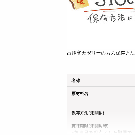
富澤寒天ゼリーの素の保存方
名称
原材料名
保存方法(未開封)
賞味期限(未開封時)
※製造日を起点とした期限で