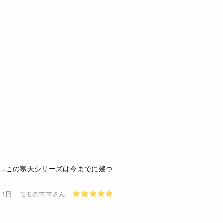
原材料8品目中)
0.0g 炭水化物 119.3g 食塩相当量
ません。安心して、お召し上がりく
ご了承ください。
…この寒天シリーズは今までに幾つ
必ずしも在庫を保証するものでは
11日
モモのママさん
天ゼリーの素1袋(125g)を熱湯に入