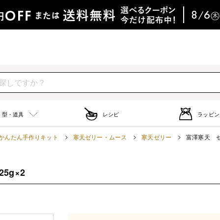
型・道具
レシピ
ラッピン
かんたん手作りキット
寒天ゼリー・ムース
寒天ゼリー
富澤寒天 ゼリ
5g×2