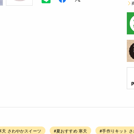
寒天 さわやかスイーツ
#夏おすすめ 寒天
#手作りキット 