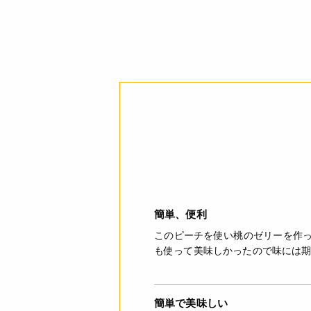
す。
アレルギー
コンタミネーション
栄養成分表示
注意事項
簡単、便利
このピーチを使い桃のゼリーを作
も使って美味しかったので味には
ご利用方法
簡単で美味しい