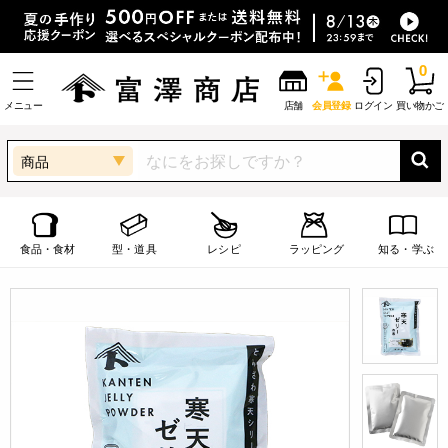
0
メニュー
店舗
会員登録
ログイン
買い物かご
商品
食品・食材
型・道具
レシピ
ラッピング
知る・学ぶ