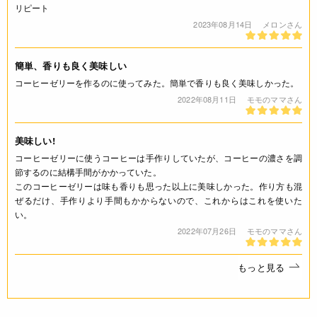
リピート
◆商品の在庫・販売状況について◆
2023年08月14日
メロンさん
・諸事情により、予告なく販売終了になる場合がございます。
予めご了承ください。
簡単、香りも良く美味しい
・当サイトに掲載されている商品は、ご購入可能な状態にあっ
コーヒーゼリーを作るのに使ってみた。簡単で香りも良く美味しかった。
ても必ずしも在庫を保証するものではありません。予めご了承
ください。
2022年08月11日
モモのママさん
ご利用方法
美味しい!
コーヒーゼリーに使うコーヒーは手作りしていたが、コーヒーの濃さを調
<作り方(90mlカップ約6個分)>
節するのに結構手間がかかっていた。
[1] ボールに80℃以上の熱湯550～600ccを用意します。 [2]
このコーヒーゼリーは味も香りも思った以上に美味しかった。作り方も混
寒天ゼリーの素1袋(125g)を熱湯に入れ、泡立て器で1分間よ
ぜるだけ、手作りより手間もかからないので、これからはこれを使いた
く溶かします。 [3] ゼリー型などへ流し固めます。冷蔵庫で
い。
冷やすと一層おいしくなります。(常温でも固まります。)
2022年07月26日
モモのママさん
JANコード
もっと見る
4932503550781