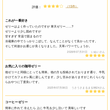
（15件）
アレルギー
評価：
なし(特定原材料8品目)
これが一番好き
ゼリーはよく作っていたのですが 寒天ゼリー……?
コンタミネーション
ゼリーより少し固めですが
甘すぎず 常温で固まるので
* 本品製造工場では、卵・小麦・乳を含む製品も製造していま
冷蔵庫の中でうっかりこぼして、なんてことがなくて良かったです。
す。(特定原材料8品目中)
そして何故かお通じが良くなりました。天草パワーでしょうか。
2026年07月31日
いぬいさん
栄養成分表示
(製品1袋(125g)あたり) エネルギー 423kcal たんぱく質 1.5g
お気に入りの珈琲ゼリー
脂質 0.0g 炭水化物 116.5g 食塩相当量 0.01g *この表示値
他ゼリーと同様にとっても簡単。他の方も投稿されております通り、牛乳
は、目安です。
かけてカフェオレ風に楽しんでます。少し甘みがありますがこれくらいな
らおやつに丁度良いです。
注意事項
2025年07月08日
うさうさまるまる9824さん
* 煮立てないでください。固まらなくなることがあります。
* 粉が固まっていることがありますが、品質には何ら影響はあ
コーヒーゼリー
りません。安心して、お召し上がりください。
簡単に作れて 冷えたら 上に 牛乳を少し注いで 美味しいです