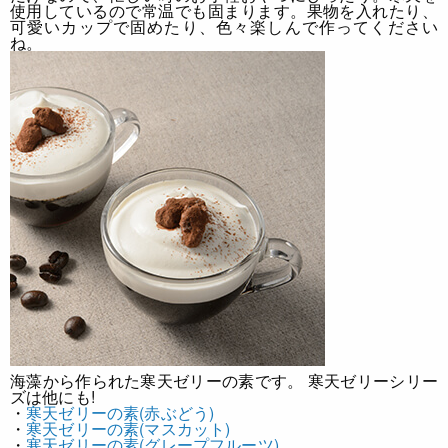
使用しているので常温でも固まります。果物を入れたり、
可愛いカップで固めたり、色々楽しんで作ってください
ね。
海藻から作られた寒天ゼリーの素です。
寒天ゼリーシリー
ズは他にも!
・
寒天ゼリーの素(赤ぶどう)
・
寒天ゼリーの素(マスカット)
・
寒天ゼリーの素(グレープフルーツ)