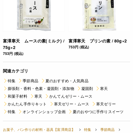
富澤寒天 ムースの素(ミルク) /
富澤寒天 プリンの素 / 80g×2
75g×2
753円 (税込)
753円 (税込)
関連カテゴリ
特集
季節商品
夏のおすすめ・人気商品
膨張剤・香料・色素・凝固剤・添加物
凝固剤
寒天
和菓子材料
寒天
かんてんゼリー・ムース
かんたん手作りキット
寒天ゼリー・ムース
寒天ゼリー
特集
オンラインショップ企画
夏のおやつに手作りスイーツ
お菓子、パン作りの材料・器具【富澤商店】
特集
季節商品