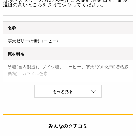
湿度の高いところをさけて保存してください。
名称
寒天ゼリーの素(コーヒー)
原材料名
砂糖(国内製造)、ブドウ糖、コーヒー、寒天/ゲル化剤(増粘多
糖類)、カラメル色素
保存方法(未開封)
もっと見る
直射日光、温度、湿度の高いところをさけて保存して下さい。
賞味期限(未開封時)
※製造日を起点とした期限です。
みんなのクチコミ
製造日から1年