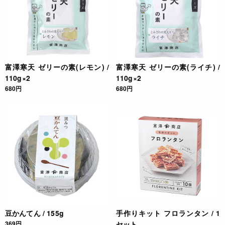
富澤寒天 ゼリーの素(レモン) /
富澤寒天 ゼリーの素(ライチ) /
110g×2
110g×2
680円
680円
豆かんてん / 155g
手作りキット フロランタン / 1
369円
セット