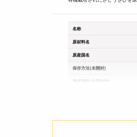
名称
原材料名
原産国名
保存方法(未開封)
賞味期限(未開封時)
※製造日を起点とした期限で
す。
アレルギー
栄養成分表示