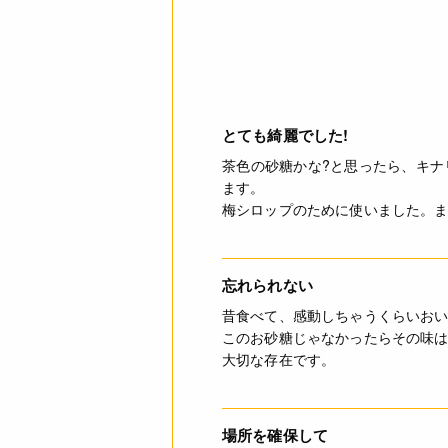
注意事項
とても綺麗でした!
茶色の砂糖かな?と思ったら、キナ
ます。
梅シロップのために使いました。
ご利用方法
忘れられない
昔食べて、感動しちゃうくらいお
このお砂糖じゃなかったらその味
大切な存在です。
場所を確保して