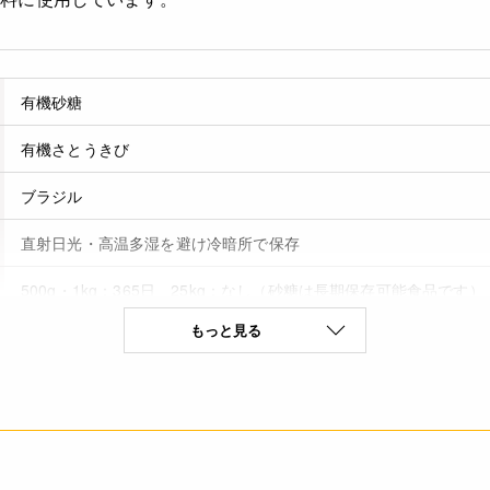
有機砂糖
有機さとうきび
ブラジル
直射日光・高温多湿を避け冷暗所で保存
500g・1kg：365日 25kg：なし（砂糖は長期保存可能食品です）
もっと見る
なし(特定原材料8品目)
(100g当たり) エネルギー 400kcal たんぱく質 0g 脂質 0g 炭水化
値は、目安です。