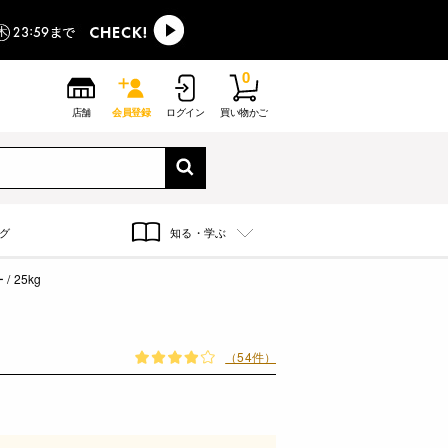
0
店舗
会員登録
ログイン
買い物かご
グ
知る・学ぶ
 25kg
（54件）