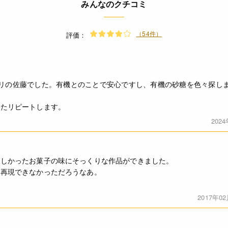
みんなのクチコミ
* まれに黒い粒が見られる場合がございますが、さとうきびの「
粗糖には混入することがございます。原料由来の繊維質のため品質
下さい。
（54件）
評価：
◆商品の在庫・販売状況について◆
・諸事情により、予告なく販売終了になる場合がございます。予め
・当サイトに掲載されている商品は、ご購入可能な状態にあっても
リの佐藤でした。有機とのことで安心ですし、有機の砂糖を色々探し
ありません。予めご了承ください。
またリピートします。
コーヒー、紅茶、その他さまざまな用途にお使いいただけます。
202
いしかったお菓子の味にそっくりな作品ができました。
は再現できなかっただろうなあ。
2017年0