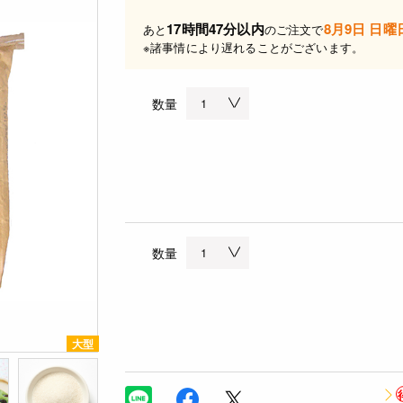
17時間47分以内
8月9日 日曜
あと
のご注文で
※諸事情により遅れることがございます。
数量
数量
大型