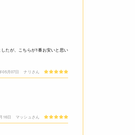
バガス」という食物繊維で無精製の
には問題ございませんのでご安心
ご了承ください。
必ずしも在庫を保証するものでは
ましたが、こちらが1番お安いと思い
4年05月07日
ナリさん
2月16日
マッシュさん