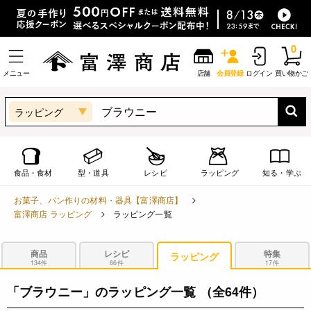
0
メニュー
店舗
会員登録
ログイン
買い物かご
ラッピング
食品・食材
型・道具
レシピ
ラッピング
知る・学ぶ
お菓子、パン作りの材料・器具【富澤商店】
富澤商店 ラッピング
ラッピング一覧
商品
レシピ
特集
ラッピング
134件
66件
17件
「ブラウニー」のラッピング一覧
（全64件）