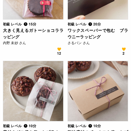
初級 レベル
15分
初級 レベル
20分
大きく見えるガトーショコララ
ワックスペーパーで包む ブラ
ッピング
ウニーラッピング
内野 未紗 さん
さるパン さん
12
2
初級 レベル
10分
初級 レベル
10分