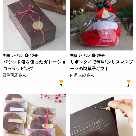
初級 レベル
10分
初級 レベル
30分
パウンド箱を使ったガトーショ
リボンタイで簡単!クリスマスブ
コララッピング
ーツの焼菓子ギフト
富澤商店 さん
内野 未紗 さん
7
3