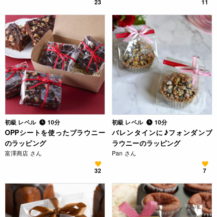
23
11
初級 レベル
10分
初級 レベル
10分
OPPシートを使ったブラウニー
バレンタインに♪フォンダンブ
のラッピング
ラウニーのラッピング
富澤商店 さん
Pan さん
32
7