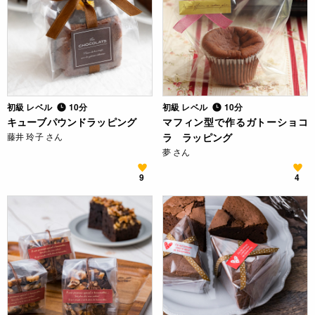
初級 レベル
10分
初級 レベル
10分
キューブパウンドラッピング
マフィン型で作るガトーショコ
藤井 玲子 さん
ラ ラッピング
夢 さん
9
4