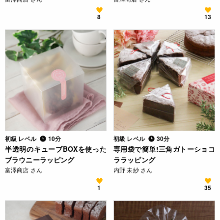
8
13
初級 レベル
10分
初級 レベル
30分
半透明のキューブBOXを使った
専用袋で簡単!三角ガトーショコ
ブラウニーラッピング
ララッピング
富澤商店 さん
内野 未紗 さん
1
35