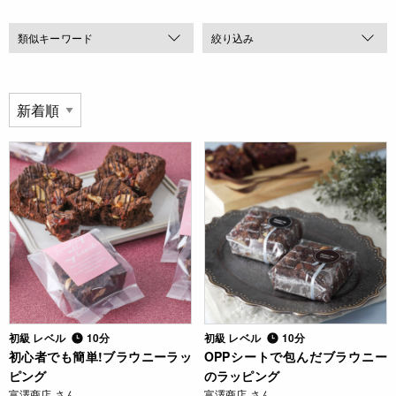
類似キーワード
絞り込み
初級 レベル
10分
初級 レベル
10分
初心者でも簡単!ブラウニーラッ
OPPシートで包んだブラウニー
ピング
のラッピング
富澤商店 さん
富澤商店 さん