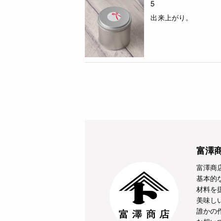
5
出来上がり。
富澤
富澤商
基本的
材料を
美味し
誰かの