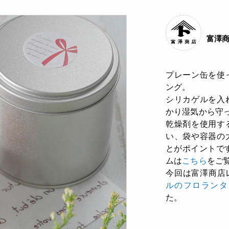
富澤
プレーン缶を使
ング。
シリカゲルを入
かり湿気から守
乾燥剤を使用す
い、袋や容器の
とがポイントで
ムは
こちら
をご
今回は富澤商店
ルのフロランタ
た。