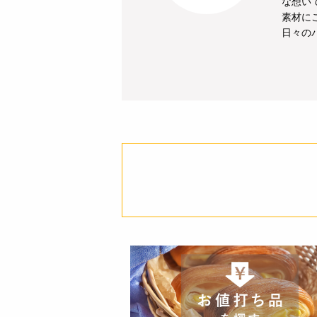
な想い
素材に
日々の