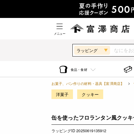
メニュー
ラッピング
食品・食材
お菓子、パン作りの材料・器具【富澤商店】
洋菓子
クッキー
缶を使ったフロランタン風クッキ
ラッピングID 20250619135912