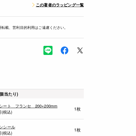
この著者のラッピング一覧
断転載、営利目的利用はご遠慮ください。
個当たり)
シート フランセ 200×200mm
1枚
円(税込)
ンシール
1枚
円(税込)