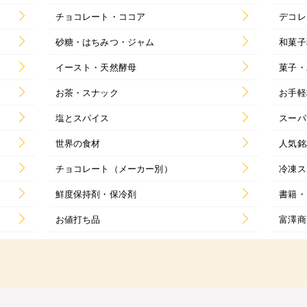
チョコレート・ココア
デコレ
砂糖・はちみつ・ジャム
和菓子
イースト・天然酵母
菓子・
お茶・スナック
お手軽
塩とスパイス
スーパ
世界の食材
人気銘
チョコレート（メーカー別）
冷凍ス
鮮度保持剤・保冷剤
書籍・
お値打ち品
富澤商