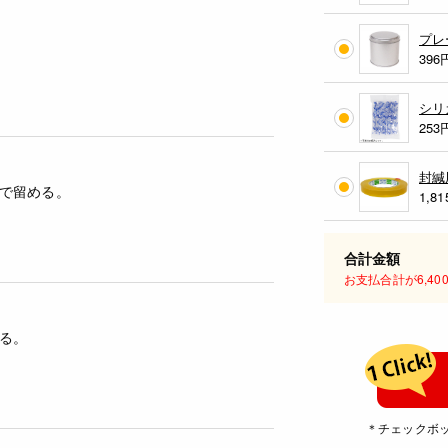
プレ
396
シリ
253
封緘
で留める。
1,8
合計金額
お支払合計が6,4
る。
＊チェックボ