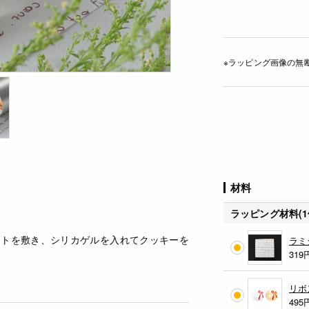
※ラッピング画像の無
材料
ラッピング材料(1
ートを敷き、シリカゲルを入れてクッキーを
ラミ
319
リボ
495