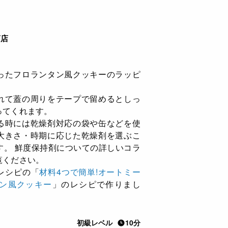
商店
ったフロランタン風クッキーのラッピ
れて蓋の周りをテープで留めるとしっ
ってくれます。
る時には乾燥剤対応の袋や缶などを使
大きさ・時期に応じた乾燥剤を選ぶこ
す。 鮮度保持剤についての詳しいコラ
覧ください。
レシピの「
材料4つで簡単!オートミー
ン風クッキー
」のレシピで作りまし
初級レベル
10分