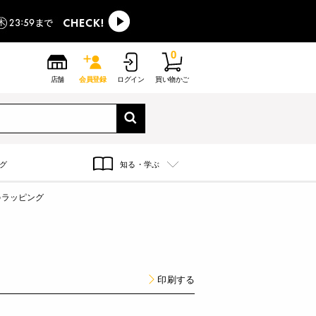
0
店舗
会員登録
ログイン
買い物かご
グ
知る・学ぶ
のラッピング
印刷する