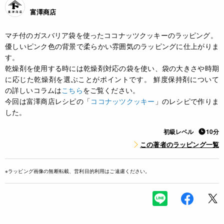
富澤商店
マチ付のガスバリア袋を使ったココナッツクッキーのラッピング。
優しいピンク色の背景で柔らかい雰囲気のラッピングに仕上がりま
す。
乾燥剤を使用する時には乾燥剤対応の袋を使い、袋の大きさや時期
に応じた乾燥剤を選ぶことがポイントです。 鮮度保持剤について
の詳しいコラムは
こちら
をご覧ください。
今回は富澤商店レシピの「
ココナッツクッキー
」のレシピで作りま
した。
初級レベル
10分
この著者のラッピング一覧
※ラッピング画像の無断転載、営利目的利用はご遠慮ください。