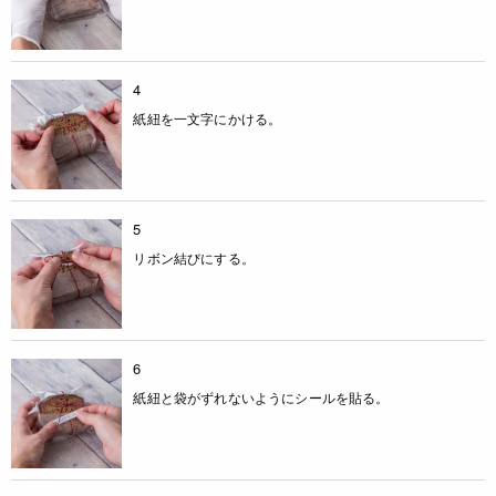
4
紙紐を一文字にかける。
5
リボン結びにする。
6
紙紐と袋がずれないようにシールを貼る。