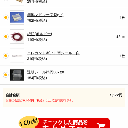
297円(税込)
無地マドレーヌ袋(中)
1枚
792円(税込)
紙紐(ボルドー)
48cm
110円(税込)
エレガントギフト帯シール 白
1枚
319円(税込)
透明シール楕円30×20
154円(税込)
合計金額
1,672円
お支払合計が6,400円（税込）以上で送料無料です。